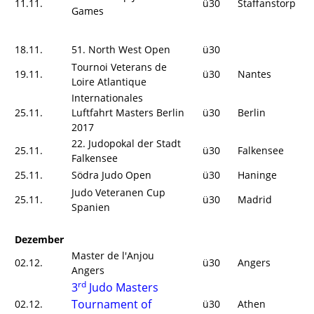
11.11.
ü30
Staffanstorp
Games
18.11.
51. North West Open
ü30
Tournoi Veterans de
19.11.
ü30
Nantes
Loire Atlantique
Internationales
25.11.
Luftfahrt Masters Berlin
ü30
Berlin
2017
22. Judopokal der Stadt
25.11.
ü30
Falkensee
Falkensee
25.11.
Södra Judo Open
ü30
Haninge
Judo Veteranen Cup
25.11.
ü30
Madrid
Spanien
Dezember
Master de l'Anjou
02.12.
ü30
Angers
Angers
rd
3
Judo Masters
Tournament of
02.12.
ü30
Athen