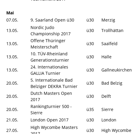
Mai
07.05.
9. Saarland Open ü30
ü30
Merzig
Nordic Judo
13.05.
ü30
Trollhättan
Championship 2017
Offene Thüringer
13.05.
ü30
Saalfeld
Meisterschaft
10. TÜV-Rheinland
13.05.
ü30
Halle
Generationsturnier
24. Internationales
13.05.
ü30
Gallneukirchen
GALLIA Turnier
5. Internationale Bad
20.05.
ü30
Bad Belzig
Belziger DEKRA Turnier
Dutch Masters Open
20.05.
ü30
Delft
2017
Rankingturnier 500 -
20.05.
ü35
Sierre
Sierre
21.05.
London Open 2017
ü30
London
High Wycombe Masters
27.05.
ü30
High Wycombe
2017