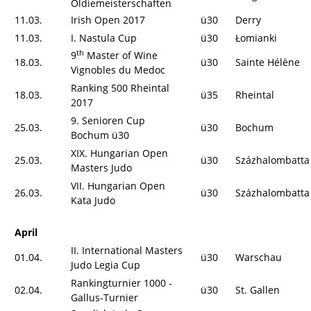
Oldiemeisterschaften
11.03.
Irish Open 2017
ü30
Derry
11.03.
I. Nastula Cup
ü30
Łomianki
th
9
Master of Wine
18.03.
ü30
Sainte Hélène
Vignobles du Medoc
Ranking 500 Rheintal
18.03.
ü35
Rheintal
2017
9. Senioren Cup
25.03.
ü30
Bochum
Bochum ü30
XIX. Hungarian Open
25.03.
ü30
Százhalombatta
Masters Judo
VII. Hungarian Open
26.03.
ü30
Százhalombatta
Kata Judo
April
II. International Masters
01.04.
ü30
Warschau
Judo Legia Cup
Rankingturnier 1000 -
02.04.
ü30
St. Gallen
Gallus-Turnier