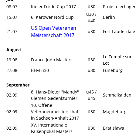
08.07.
Kieler Förde Cup 2017
ü30
Probsteierhage
ü30 /
15.07.
6. Karower Nord Cup
Berlin
ü40
US Open Veteranen
21.07.
ü30
Fort Lauderdale
Meisterschaft 2017
August
Le Temple sur
19.08.
France Judo Masters
ü30
Lot
27.08.
BEM ü30
ü30
Lüneburg
September
8. Hans-Dieter "Mandy"
u45 /
02.09.
Schmalkalden
Clemen Gedenkturnier
ü45
10. Offene
02.09.
Veteranenmeisterschaft
ü30
Magdeburg
in Sachsen-Anhalt 2017
XV. Internationale
02.09.
ü30
Bratislawa
Falkenpokal Masters