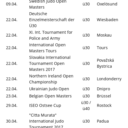
Swedish Judo Open
09.04.
ü30
Oxelösund
Masters
Deutsche
22.04.
Einzelmeisterschaft der
ü30
Wiesbaden
Ü30
XI. Int. Tournament for
22.04.
ü30
Moskau
Police and Army
International Open
22.04.
ü30
Tours
Masters Tours
Slovakia International
Považská
22.04.
Tournament Open
ü30
Bystrica
Masters 2017
Northern Ireland Open
22.04.
ü30
Londonderry
Championship
22.04.
Ukrainian Judo Open
ü30
Dnipro
23.04.
Belgian Open Masters
ü30
Brüssel
ü30 /
29.04.
ISEO Ostsee Cup
Rostock
ü40
"Citta Murata"
30.04.
International Judo
ü30
Padua
Tournament 2017