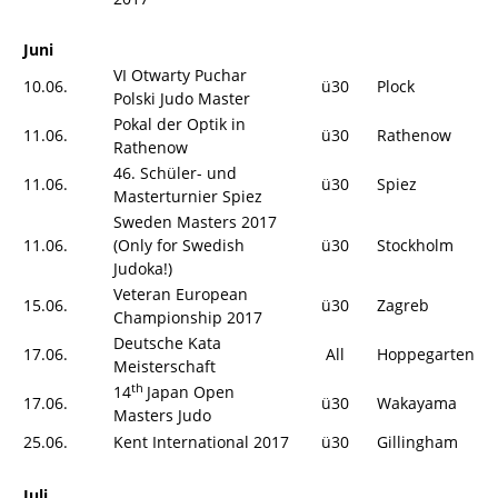
Juni
VI Otwarty Puchar
10.06.
ü30
Plock
Polski Judo Master
Pokal der Optik in
11.06.
ü30
Rathenow
Rathenow
46. Schüler- und
11.06.
ü30
Spiez
Masterturnier Spiez
Sweden Masters 2017
11.06.
(Only for Swedish
ü30
Stockholm
Judoka!)
Veteran European
15.06.
ü30
Zagreb
Championship 2017
Deutsche Kata
17.06.
All
Hoppegarten
Meisterschaft
th
14
Japan Open
17.06.
ü30
Wakayama
Masters Judo
25.06.
Kent International 2017
ü30
Gillingham
Juli