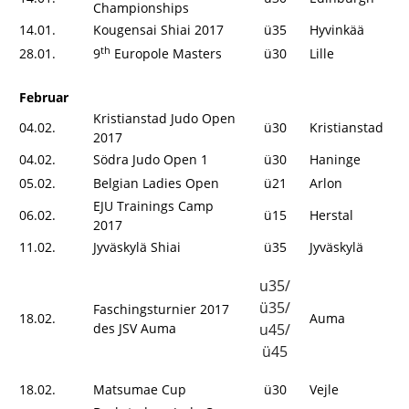
Championships
14.01.
Kougensai Shiai 2017
ü35
Hyvinkää
th
28.01.
9
Europole Masters
ü30
Lille
Februar
Kristianstad Judo Open
04.02.
ü30
Kristianstad
2017
04.02.
Södra Judo Open 1
ü30
Haninge
05.02.
Belgian Ladies Open
ü21
Arlon
EJU Trainings Camp
06.02.
ü15
Herstal
2017
11.02.
Jyväskylä Shiai
ü35
Jyväskylä
u35/
ü35/
Faschingsturnier 2017
18.02.
Auma
des JSV Auma
u45/
ü45
18.02.
Matsumae Cup
ü30
Vejle