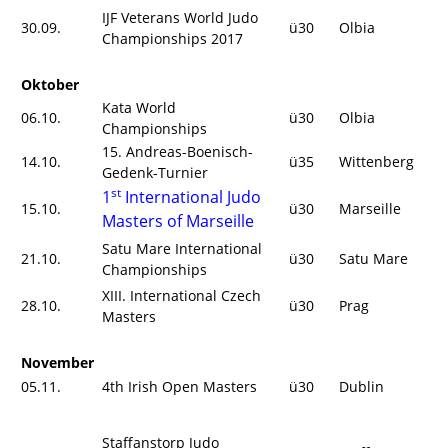
IJF Veterans World Judo
30.09.
ü30
Olbia
Championships 2017
Oktober
Kata World
06.10.
ü30
Olbia
Championships
15. Andreas-Boenisch-
14.10.
ü35
Wittenberg
Gedenk-Turnier
st
1
International Judo
15.10.
ü30
Marseille
Masters of Marseille
Satu Mare International
21.10.
ü30
Satu Mare
Championships
XIII. International Czech
28.10.
ü30
Prag
Masters
November
05.11.
4th Irish Open Masters
ü30
Dublin
Staffanstorp Judo