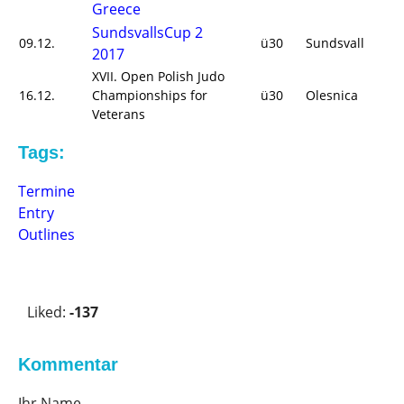
Greece
SundsvallsCup 2
09.12.
ü30
Sundsvall
2017
XVII. Open Polish Judo
16.12.
Championships for
ü30
Olesnica
Veterans
Tags:
Termine
Entry
Outlines
V
o
Liked:
-137
t
e
u
Kommentar
p
Ihr Name
!