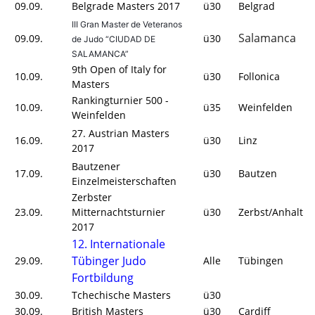
09.09.
Belgrade Masters 2017
ü30
Belgrad
III Gran Master de Veteranos
Salamanca
09.09.
ü30
de Judo “CIUDAD DE
SALAMANCA”
9th Open of Italy for
10.09.
ü30
Follonica
Masters
Rankingturnier 500 -
10.09.
ü35
Weinfelden
Weinfelden
27. Austrian Masters
16.09.
ü30
Linz
2017
Bautzener
17.09.
ü30
Bautzen
Einzelmeisterschaften
Zerbster
23.09.
Mitternachtsturnier
ü30
Zerbst/Anhalt
2017
12. Internationale
Tübinger Judo
29.09.
Alle
Tübingen
Fortbildung
30.09.
Tchechische Masters
ü30
30.09.
British Masters
ü30
Cardiff