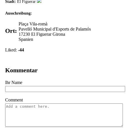
Stadt:
El Figuerar
Ausschreibung:
Plaça Vila-romà
Pavelló Municipal d'Esports de Palamós
Ort:
17230
El Figuerar
Girona
Spanien
Vote up!
Vote down!
Liked:
-44
Kommentar
Ihr Name
Comment