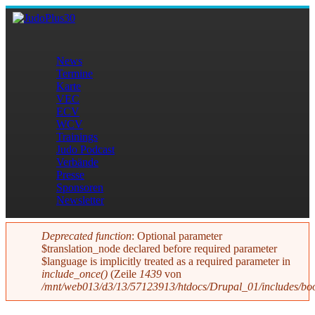
Direkt zum Inhalt
JudoPlus30
News
Termine
Hauptmenü
Karte
VEC
ECV
WCV
Trainings
Judo Podcast
Verbände
Presse
Sponsoren
Newsletter
Deprecated function
: Optional parameter
$translation_node declared before required parameter
Fehlermeldung
$language is implicitly treated as a required parameter in
include_once()
(Zeile
1439
von
/mnt/web013/d3/13/57123913/htdocs/Drupal_01/includes/boo