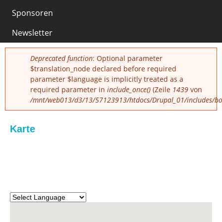
Sponsoren
0
Newsletter
Fehlermeldung
Deprecated function
: Optional parameter
$translation_node declared before required
parameter $language is implicitly treated as a
required parameter in
include_once()
(Zeile
1439
von
/mnt/web013/d3/13/57123913/htdocs/Drupal_01/includes/boo
Karte