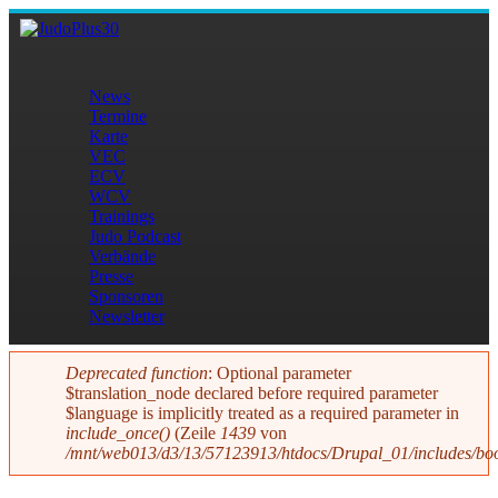
Direkt zum Inhalt
JudoPlus30
News
Termine
Hauptmenü
Karte
VEC
ECV
WCV
Trainings
Judo Podcast
Verbände
Presse
Sponsoren
Newsletter
Deprecated function
: Optional parameter
$translation_node declared before required parameter
Fehlermeldung
$language is implicitly treated as a required parameter in
include_once()
(Zeile
1439
von
/mnt/web013/d3/13/57123913/htdocs/Drupal_01/includes/boo