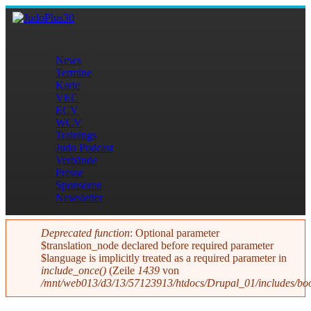
Direkt zum Inhalt
JudoPlus30
News
Termine
Hauptmenü
Karte
VEC
ECV
WCV
Trainings
Judo Podcast
Verbände
Presse
Sponsoren
Newsletter
Deprecated function
: Optional parameter
$translation_node declared before required parameter
Fehlermeldung
$language is implicitly treated as a required parameter in
include_once()
(Zeile
1439
von
/mnt/web013/d3/13/57123913/htdocs/Drupal_01/includes/boo