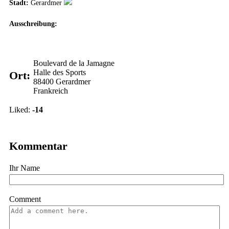
Stadt:
Gerardmer
Ausschreibung:
Boulevard de la Jamagne
Halle des Sports
Ort:
88400
Gerardmer
Frankreich
Vote up!
Vote down!
Liked:
-14
Kommentar
Ihr Name
Comment