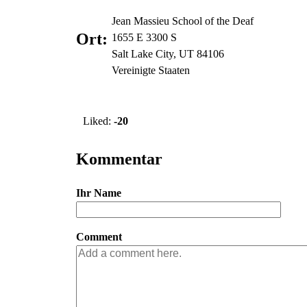
Jean Massieu School of the Deaf
Ort:
​​​​​​​1655 E 3300 S
Salt Lake City
,
UT
84106
Vereinigte Staaten
V
o
Liked:
-20
t
e
Kommentar
u
p
!
Ihr Name
Comment