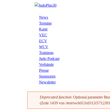
Direkt
zum
Inhalt
J
News
H
Termine
u
Karte
a
VEC
u
d
ECV
WCV
p
o
Trainings
t
Judo Podcast
P
Verbände
m
Presse
e
l
Sponsoren
Newsletter
n
u
ü
Deprecated function
: Optional parameter $tra
s
Fehlermeldung
(Zeile
1439
von
/mnt/web013/d3/13/57123913