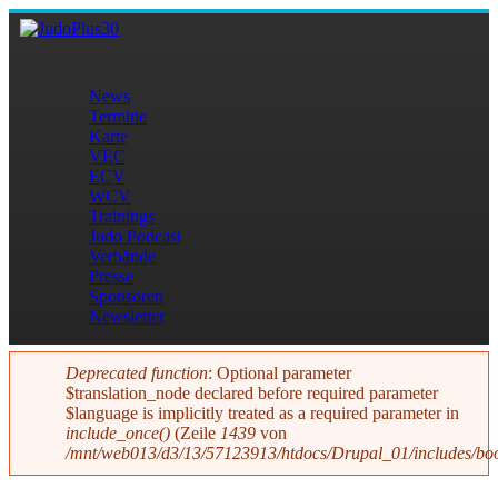
Direkt zum Inhalt
JudoPlus30
News
Termine
Hauptmenü
Karte
VEC
ECV
WCV
Trainings
Judo Podcast
Verbände
Presse
Sponsoren
Newsletter
Deprecated function
: Optional parameter
$translation_node declared before required parameter
Fehlermeldung
$language is implicitly treated as a required parameter in
include_once()
(Zeile
1439
von
/mnt/web013/d3/13/57123913/htdocs/Drupal_01/includes/boo