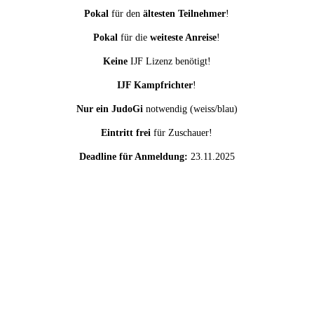
Pokal
für den
ältesten Teilnehmer
!
Pokal
für die
weiteste Anreise
!
Keine
IJF Lizenz benötigt!
IJF Kampfrichter
!
Nur ein JudoGi
notwendig (weiss/blau)
Eintritt frei
für Zuschauer!
Deadline für Anmeldung:
23.11.2025