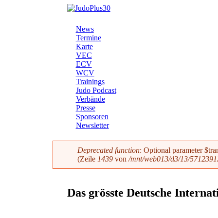
Direkt zum Inhalt
JudoPlus30
News
Termine
Hauptmenü
Karte
VEC
ECV
WCV
Trainings
Judo Podcast
Verbände
Presse
Sponsoren
Newsletter
Deprecated function
: Optional parameter $tra
(Zeile
1439
von
/mnt/web013/d3/13/57123913
Fehlermeldung
Das grösste Deutsche Interna