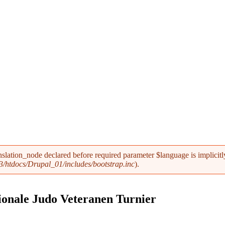
nslation_node declared before required parameter $language is implicitl
/htdocs/Drupal_01/includes/bootstrap.inc
).
tionale Judo Veteranen Turnier