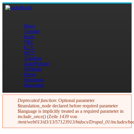
Direkt zum Inhalt
JudoPlus30
News
Termine
Hauptmenü
Karte
VEC
ECV
WCV
Trainings
Judo Podcast
Verbände
Presse
Sponsoren
Newsletter
Deprecated function
: Optional parameter
$translation_node declared before required parameter
Fehlermeldung
$language is implicitly treated as a required parameter in
include_once()
(Zeile
1439
von
/mnt/web013/d3/13/57123913/htdocs/Drupal_01/includes/boo