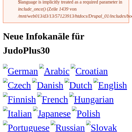
$language is implicitly treated as a required parameter in
3
include_once()
(Zeile
1439
von
/mnt/web013/d3/13/57123913/htdocs/Drupal_01/includes/boo
0
Neue Infokanäle für
JudoPlus30