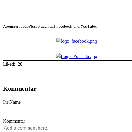
Abonniert JudoPlus30 auch auf Facebook und YouTube.
V
V
o
o
t
t
e
e
Liked:
-28
u
d
p
o
!
w
Kommentar
n
!
Ihr Name
Kommentar