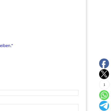
leiben.“
1