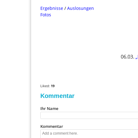
0
Ergebnisse
/
Auslosungen
Fotos
06.03.
„
V
V
Liked:
19
o
o
Kommentar
t
t
e
e
Ihr Name
u
d
p
o
!
w
Kommentar
n
!