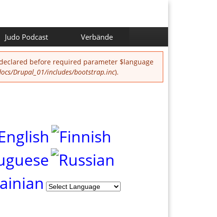
Judo Podcast
Verbände
 declared before required parameter $language
cs/Drupal_01/includes/bootstrap.inc
).