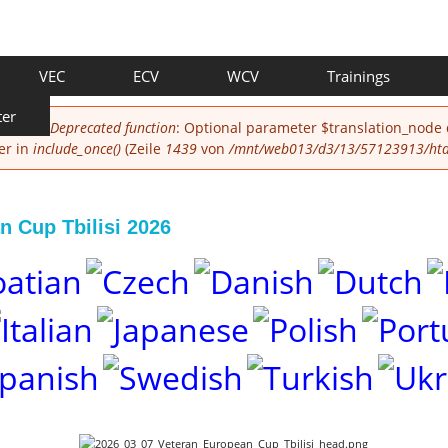
VEC
ECV
WCV
Trainings
ter
Deprecated function
: Optional parameter $translation_node
er in
include_once()
(Zeile
1439
von
/mnt/web013/d3/13/57123913/htdo
 Cup Tbilisi 2026