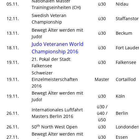
Nationalen Master
05.11.
ü30
Nidau
Trainingseinheiten (CH)
Swedish Veteran
12.11.
ü30
Staffansto
Championship
Bewegt Älter werden mit
13.11.
ü30
Beckum
Judo!
Judo Veteranen World
18.11.
ü30
Fort Laude
Championship 2016
21. Pokal der Stadt
19.11.
ü30
Falkensee
Falkensee
Schweizer
19.11.
Einzelmeisterschaften
Master
Cortaillod
2016
Bewegt Älter werden mit
19.11.
ü30
Köln
Judo!
ü30 /
Internationales Luftfahrt
26.11.
ü40 /
Berlin
Masters Berlin 2016
ü50
th
26.11.
50
North West Open
ü30
Londonder
Bewegt Älter werden mit
27.11.
ü30
Essen