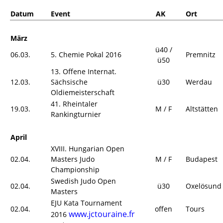
Datum
Event
AK
Ort
März
ü40 /
06.03.
5. Chemie Pokal 2016
Premnitz
ü50
13. Offene Internat.
12.03.
Sächsische
ü30
Werdau
Oldiemeisterschaft
41. Rheintaler
19.03.
M / F
Altstätten
Rankingturnier
April
XVIII. Hungarian Open
02.04.
Masters Judo
M / F
Budapest
Championship
Swedish Judo Open
02.04.
ü30
Oxelösund
Masters
EJU Kata Tournament
02.04.
offen
Tours
www.jctouraine.fr
2016