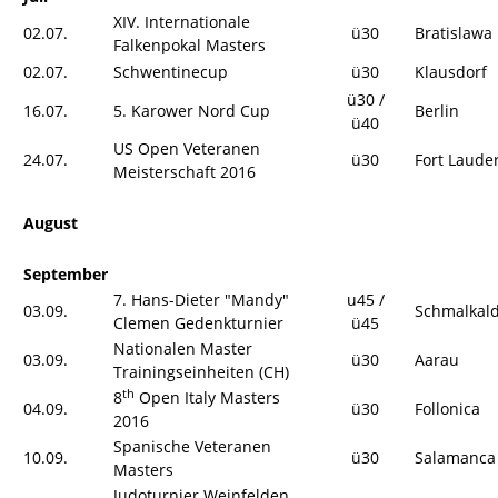
XIV. Internationale
02.07.
ü30
Bratislawa
Falkenpokal Masters
02.07.
Schwentinecup
ü30
Klausdorf
ü30 /
16.07.
5. Karower Nord Cup
Berlin
ü40
US Open Veteranen
24.07.
ü30
Fort Laude
Meisterschaft 2016
August
September
7. Hans-Dieter "Mandy"
u45 /
03.09.
Schmalkal
Clemen Gedenkturnier
ü45
Nationalen Master
03.09.
ü30
Aarau
Trainingseinheiten (CH)
th
8
Open Italy Masters
04.09.
ü30
Follonica
2016
Spanische Veteranen
10.09.
ü30
Salamanca
Masters
Judoturnier Weinfelden