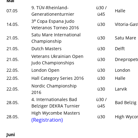
Mai
9. TÜV-Rheinland-
ü30 /
07.05
Halle
Generationenturnier
ü45
a
3
Copa Espana Judo
14.05.
ü30
Vitoria-Gas
Veteranos Torneo 2016
Satu Mare International
21.05.
ü30
Satu Mare
Championship
21.05.
Dutch Masters
ü30
Delft
Veterans Ukrainian Open
21.05.
ü30
Dnepropet
Judo Championships
22.05.
London Open
ü30
London
22.05.
Hall Category Series 2016
ü30
Halle
Nordic Championship
22.05.
ü30
Larvik
2016
4. Internationales Bad
ü30 /
28.05.
Bad Belzig
Belziger DEKRA Turnier
ü45
High Wycombe Masters
28.05.
ü30
High Wyco
(Registration)
Juni