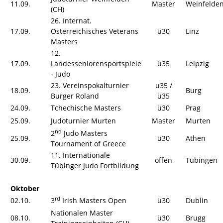
11.09.
Master
Weinfelde
(CH)
26. Internat.
17.09.
Österreichisches Veterans
ü30
Linz
Masters
12.
17.09.
Landesseniorensportspiele
ü35
Leipzig
- Judo
23. Vereinspokalturnier
u35 /
18.09.
Burg
Burger Roland
ü35
24.09.
Tchechische Masters
ü30
Prag
25.09.
Judoturnier Murten
Master
Murten
nd
2
Judo Masters
25.09.
ü30
Athen
Tournament of Greece
11. Internationale
30.09.
offen
Tübingen
Tübinger Judo Fortbildung
Oktober
rd
02.10.
3
Irish Masters Open
ü30
Dublin
Nationalen Master
08.10.
ü30
Brugg