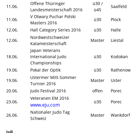
Offene Thüringer
ü30 /
11.06.
Saalfeld
Landesmeisterschaft 2016
ü45
V Otwary Puchar Polski
11.06.
ü30
Plock
Masters 2016
12.06.
Hall Category Series 2016
ü30
Halle
Nordwestschweizer
12.06.
Master
Liestal
Katameisterschaft
Japan Veterans
18.06.
International Judo
ü30
Kodokan
Championships
19.06.
Pokal der Optik
ü30
Rathenow
Ustermer Mitt-Sommer
19.06.
Master
Uster
Turnier 2016
20.06.
Judo Festival 2016
offen
Porec
Veteranen EM 2016
23.06.
ü30
Porec
www.eju.com
Nationaler Judo Tag
26.06.
Master
Wankdorf
Schweiz
Juli