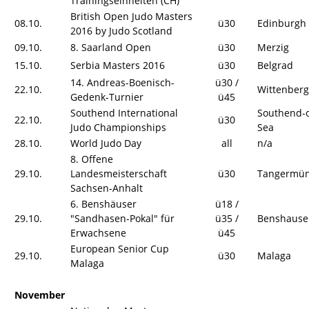
Trainingseinheiten (CH)
British Open Judo Masters
08.10.
ü30
Edinburgh
2016 by Judo Scotland
09.10.
8. Saarland Open
ü30
Merzig
15.10.
Serbia Masters 2016
ü30
Belgrad
14. Andreas-Boenisch-
ü30 /
22.10.
Wittenberg
Gedenk-Turnier
ü45
Southend International
Southend-
22.10.
ü30
Judo Championships
Sea
28.10.
World Judo Day
all
n/a
8. Offene
29.10.
Landesmeisterschaft
ü30
Tangermü
Sachsen-Anhalt
6. Benshäuser
ü18 /
29.10.
"Sandhasen-Pokal" für
ü35 /
Benshause
Erwachsene
ü45
European Senior Cup
29.10.
ü30
Malaga
Malaga
November