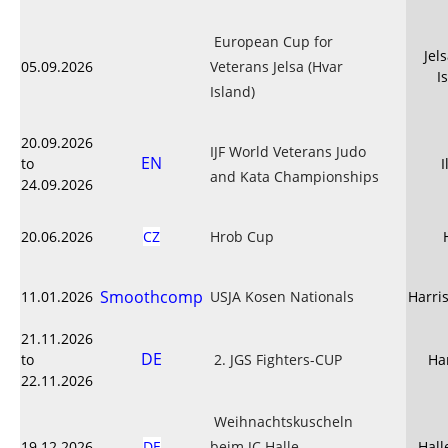
European Cup for
Jel
05.09.2026
Veterans Jelsa (Hvar
I
Island)
20.09.2026
IJF World Veterans Judo
EN
to
I
and Kata Championships
24.09.2026
20.06.2026
CZ
Hrob Cup
Smoothcomp
11.01.2026
USJA Kosen Nationals
Harri
21.11.2026
DE
to
2. JGS Fighters-CUP
Ha
22.11.2026
Weihnachtskuscheln
19.12.2026
DE
beim JC Halle -
Hall