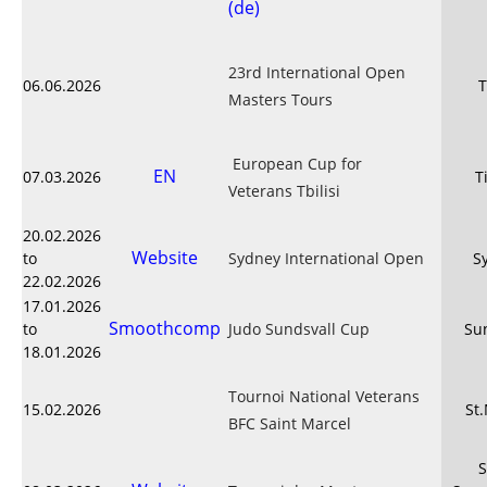
(de)
23rd International Open
06.06.2026
T
Masters Tours
European Cup for
EN
07.03.2026
Ti
Veterans Tbilisi
20.02.2026
Website
to
Sydney International Open
S
22.02.2026
17.01.2026
Smoothcomp
to
Judo Sundsvall Cup
Su
18.01.2026
Tournoi National Veterans
15.02.2026
St
BFC Saint Marcel
S