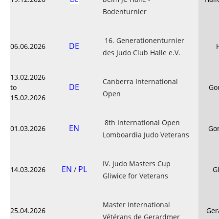
Bodenturnier
16. Generationenturnier
DE
06.06.2026
des Judo Club Halle e.V.
13.02.2026
Canberra International
DE
to
Go
Open
15.02.2026
8th International Open
EN
01.03.2026
Gor
Lomboardia Judo Veterans
IV. Judo Masters Cup
EN
PL
14.03.2026
/
G
Gliwice for Veterans
Master International
25.04.2026
Ger
Vétérans de Gerardmer