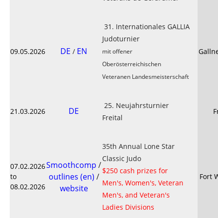
31. Internationales GALLIA
Judoturnier
DE
EN
09.05.2026
/
Galln
mit offener
Oberösterreichischen
Veteranen Landesmeisterschaft
25. Neujahrsturnier
DE
21.03.2026
F
Freital
35th Annual Lone Star
Classic Judo
Smoothcomp
/
07.02.2026
$250 cash prizes for
outlines (en)
/
to
Fort 
Men's, Women's, Veteran
08.02.2026
website
Men's, and Veteran's
Ladies Divisions