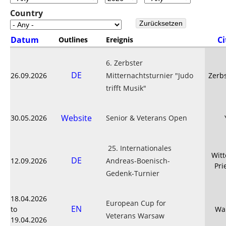
Country
Datum
Ci
Outlines
Ereignis
6. Zerbster
DE
26.09.2026
Mitternachtsturnier "Judo
Zerb
trifft Musik"
Website
30.05.2026
Senior & Veterans Open
25. Internationales
Wit
DE
12.09.2026
Andreas-Boenisch-
Pri
Gedenk-Turnier
18.04.2026
European Cup for
EN
to
Wa
Veterans Warsaw
19.04.2026