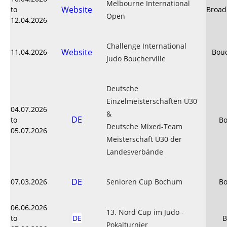
Melbourne International
Website
to
Broa
Open
12.04.2026
Challenge International
Website
11.04.2026
Bouc
Judo Boucherville
Deutsche
Einzelmeisterschaften Ü30
04.07.2026
&
DE
to
B
Deutsche Mixed-Team
05.07.2026
Meisterschaft Ü30 der
Landesverbände
DE
07.03.2026
Senioren Cup Bochum
B
06.06.2026
13. Nord Cup im Judo -
to
DE
B
Pokalturnier