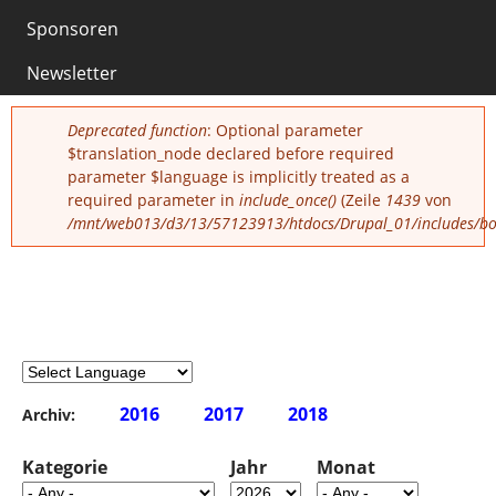
Sponsoren
0
Newsletter
Fehlermeldung
Deprecated function
: Optional parameter
$translation_node declared before required
parameter $language is implicitly treated as a
required parameter in
include_once()
(Zeile
1439
von
/mnt/web013/d3/13/57123913/htdocs/Drupal_01/includes/boo
2016
2017
2018
Archiv:
Kategorie
Jahr
Monat