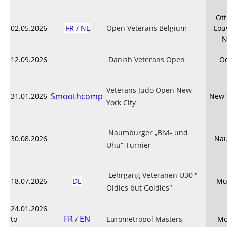
Ott
02.05.2026
FR / NL
Open Veterans Belgium
Lou
N
12.09.2026
Danish Veterans Open
O
Veterans Judo Open New
Smoothcomp
31.01.2026
New 
York City
Naumburger „Bivi- und
30.08.2026
Na
Uhu“-Turnier
Lehrgang Veteranen Ü30 "
18.07.2026
DE
Mü
Oldies but Goldies"
24.01.2026
FR
EN
to
/
Eurometropol Masters
Mo