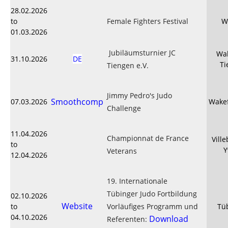
28.02.2026
to
Female Fighters Festival
W
01.03.2026
Jubiläumsturnier JC
Wal
31.10.2026
DE
Ti
Tiengen e.V.
Jimmy Pedro's Judo
Smoothcomp
07.03.2026
Wakef
Challenge
11.04.2026
Championnat de France
Vill
to
Y
Veterans
12.04.2026
19. Internationale
Tübinger Judo Fortbildung
02.10.2026
Website
to
Vorläufiges Programm und
Tü
04.10.2026
Download
Referenten: