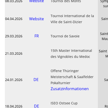
Website
08.03.2026
Tournoi des Monts
Symp
su
Tournoi International de la
Website
04.04.2026
Sain
Ville de Saint-Dizier
Sain
FR
29.03.2026
Tournoi de Savoie
Mau
15th Master International
Saint
21.03.2026
M
des Vignobles du Medoc
Offene Thüringer
Meisterschaft & Saalfelder
DE
24.01.2026
Sa
Pokalturnier
Zusatzinformationen
ISEO Ostsee Cup
DE
18.04.2026
R