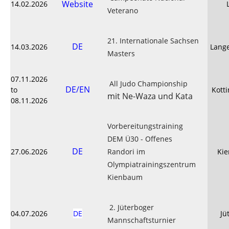
Website
14.02.2026
Veterano
21. Internationale Sachsen
DE
14.03.2026
Lang
Masters
07.11.2026
All Judo Championship
DE/EN
to
Kott
mit Ne-Waza und Kata
08.11.2026
Vorbereitungstraining
DEM Ü30 - Offenes
DE
27.06.2026
Randori im
Ki
Olympiatrainingszentrum
Kienbaum
2. Jüterboger
04.07.2026
DE
Jü
Mannschaftsturnier