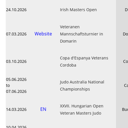
24.10.2026
Irish Masters Open
D
Veteranen
Website
07.03.2026
Mannschaftsturnier in
Do
Domarin
Copa d'Espanya Veterans
03.10.2026
Co
Cordoba
05.06.2026
Judo Australia National
to
C
Championships
07.06.2026
XXVII. Hungarian Open
EN
14.03.2026
Bu
Veteran Masters Judo
10.04.2026